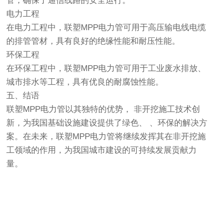
管，确保了通信线路的安全运行。
电力工程
在电力工程中，联塑MPP电力管可用于高压输电线电缆
的排管管材，具有良好的绝缘性能和耐压性能。
环保工程
在环保工程中，联塑MPP电力管可用于工业废水排放、
城市排水等工程，具有优良的耐腐蚀性能。
五、结语
联塑MPP电力管以其独特的优势， 非开挖施工技术创
新，为我国基础设施建设提供了绿色、 、环保的解决方
案。在未来，联塑MPP电力管将继续发挥其在非开挖施
工领域的作用，为我国城市建设的可持续发展贡献力
量。